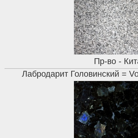
Пр-во - Ки
Лабродарит Головинский = Vo