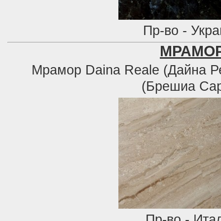
Пр-во - Укр
МРАМО
Мрамор Daina Reale (Дайна Ре
(Брешиа Са
Пр-во - Ита