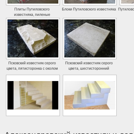
Плиты Путиловского
Блоки Путиловского известняка
Путиловс
известняка, пиленые
Псковский известняк серого
Псковский известняк серого
цвета, пятисторонка с околом
цвета, шестисторонний