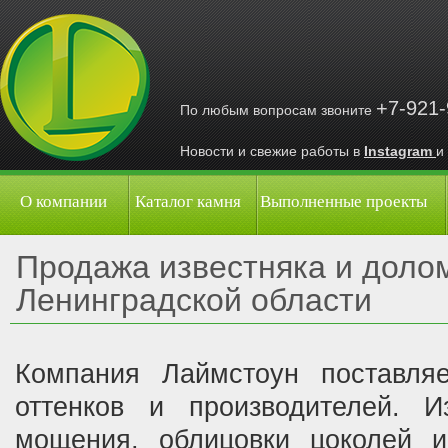
+7-921
По любым вопросам звоните
Новости и свежие работы в
Instagram
и
О компании
Каталог камня
Выполненные проекты
Продажа известняка и доло
Ленинградской области
Компания Лаймстоун поставляе
оттенков и производителей. И
мощения, облицовки цоколей 