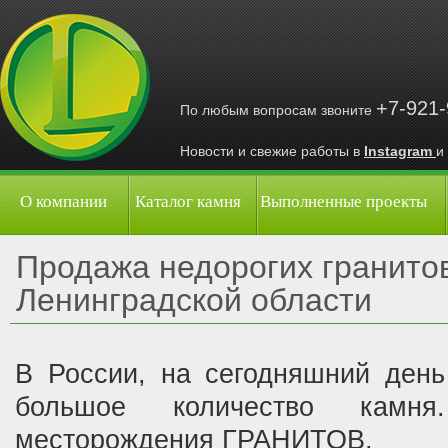
+7-921
По любым вопросам звоните
Новости и свежие работы в
Instagram
и
О компании
Каталог камня
Выполненные проекты
Продажа недорогих гранито
Ленинградской области
В России, на сегодняшний день
большое количество камн
месторождения ГРАНИТОВ.