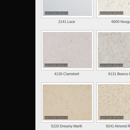
2141 Lace
6600 Noug
4130 Clamshell
6131 Bianco D
5220 Dreamy Marfil
9241 Almond 