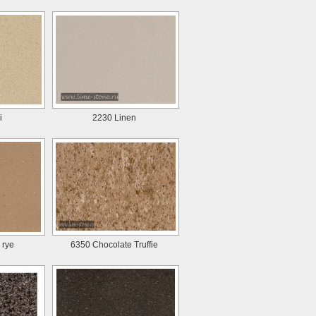
i
2230 Linen
 rye
6350 Chocolate Truffie