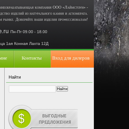
амнеобрабатывающая компания ООО «Лаймстоун» -
дство изделий из натурального камня и агломерата.
м рынке. Доверяйте ваши изделия профессионалам!
e.ru
П
н-Пт 09.00 - 18.00
лица
1ая Конная Лахта 12Д
амне
Контакты
Вход для дилеров
Найти