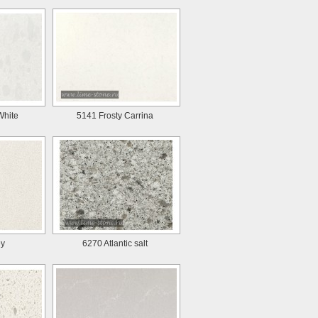
White
5141 Frosty Carrina
ey
6270 Atlantic salt