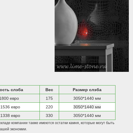
ость слэба
Вес
Размер слэба
1800 евро
175
3050*1440 мм
-1536 евро
220
3050*1440 мм
-1338 евро
330
3050*1440 мм
кладе компании также имеются остатки камня, которые могут быть
Вашей экономии.