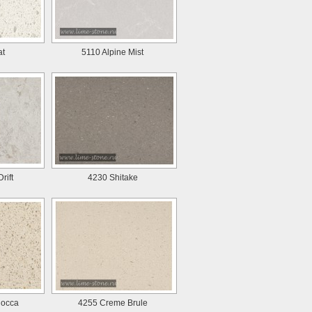
at
5110 Alpine Mist
rift
4230 Shitake
Rocca
4255 Creme Brule