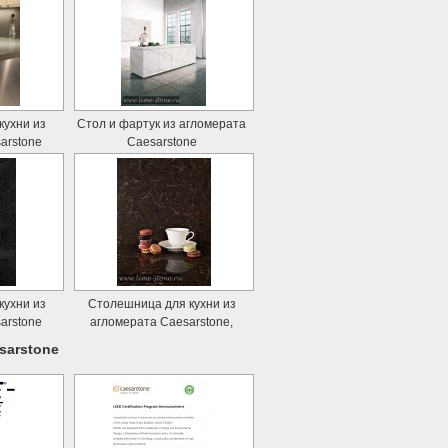
кухни из
Стол и фартук из агломерата
arstone
Caesarstone
кухни из
Столешница для кухни из
arstone
агломерата Caesarstone,
Woodlands
sarstone