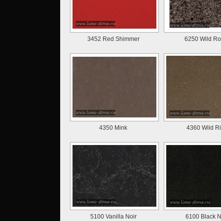
3452 Red Shimmer
6250 Wild Ro
4350 Mink
4360 Wild R
5100 Vanilla Noir
6100 Black N