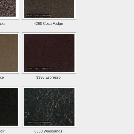
cks
4260 Coca Fudge
ice
3380 Espresso
oir
6338 Woodlands