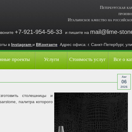
Петербургская к
произво
Итальянское качеcтво на российско
+7-921-954-56-33
mail@lime-ston
звоните
и пишите на
боты в
Instagram
и
ВКонтакте
.
Адрес офиса:
г. Санкт-Петербург, у
нные проекты
Услуги
Cтоимость услуг
Все о к
Авг
06
2026
зготовить столешницы и
arstone, палитра которого