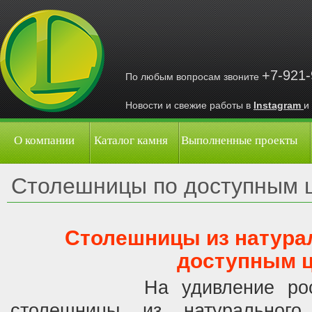
+7-921
По любым вопросам звоните
Новости и свежие работы в
Instagram
и
О компании
Каталог камня
Выполненные проекты
Столешницы по доступным 
Столешницы из натура
доступным 
На удивление российск
столешницы из натуральног